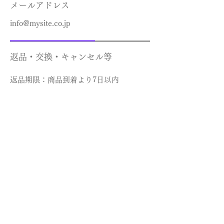
メールアドレス
info@mysite.co.jp
返品・交換・キャンセル等
返品期限：商品到着より7日以内
返品時の送料負担：初期不良の場合
は当店負担、お客様都合の場合はお
客様にて送料をご負担ください。
資格・免許
古物商許可証 第••••号 東京都公安
委員会
酒販免許 渋法••• 渋谷税務署